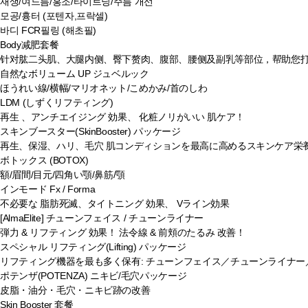
재생/여드름/홍조/타이트닝/주름 개선
모공/흉터 (포텐자,프락셀)
바디 FCR필링 (해초필)
Body减肥套餐
针对肱二头肌、大腿内侧、臀下赘肉、腹部、腰侧及副乳等部位，帮助您
自然なボリューム UP ジュベルック
ほうれい線/横幅/マリオネット/こめかみ/首のしわ
LDM (しずくリフティング)
再生 、アンチエイジング 効果、 化粧ノリがいい 肌ケア！
スキンブースター(SkinBooster) パッケージ
再生、保湿、ハリ、毛穴 肌コンディションを最高に高めるスキンケア栄
ボトックス (BOTOX)
額/眉間/目元/四角い顎/鼻筋/顎
インモード Fx / Forma
不必要な 脂肪死滅、タイトニング 効果、 Vライン効果
[AlmaElite] チューンフェイス / チューンライナー
弾力 & リフティング 効果！ 法令線 & 前頬のたるみ 改善！
スペシャル リフティング(Lifting) パッケージ
リフティング機器を最も多く保有: チューンフェイス／チューンライナ
ポテンザ(POTENZA) ニキビ/毛穴パッケージ
皮脂・油分・毛穴・ニキビ跡の改善
Skin Booster 套餐