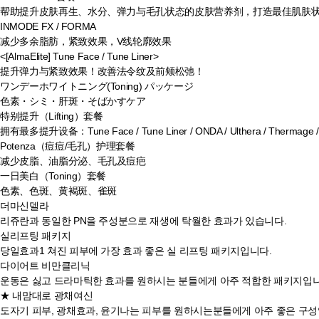
帮助提升皮肤再生、水分、弹力与毛孔状态的皮肤营养剂，打造最佳肌肤
INMODE FX / FORMA
减少多余脂肪，紧致效果，V线轮廓效果
<[AlmaElite] Tune Face / Tune Liner>
提升弹力与紧致效果！改善法令纹及前颊松弛！
ワンデーホワイトニング(Toning) パッケージ
色素・シミ・肝斑・そばかすケア
特别提升（Lifting）套餐
拥有最多提升设备：Tune Face / Tune Liner / ONDA / Ulthera / Thermage /
Potenza（痘痘/毛孔）护理套餐
减少皮脂、油脂分泌、毛孔及痘疤
一日美白（Toning）套餐
色素、色斑、黄褐斑、雀斑
더마신델라
리쥬란과 동일한 PN을 주성분으로 재생에 탁월한 효과가 있습니다.
실리프팅 패키지
당일효과1 쳐진 피부에 가장 효과 좋은 실 리프팅 패키지입니다.
다이어트 비만클리닉
운동은 싫고 드라마틱한 효과를 원하시는 분들에게 아주 적합한 패키지입니
★ 내맘대로 광채여신
도자기 피부, 광채효과, 윤기나는 피부를 원하시는분들에게 아주 좋은 구성