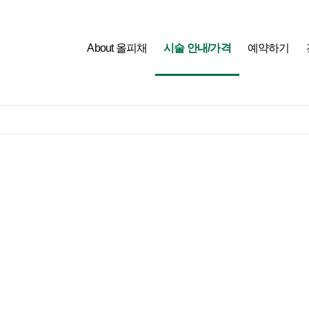
About 올피채
시술 안내/가격
예약하기