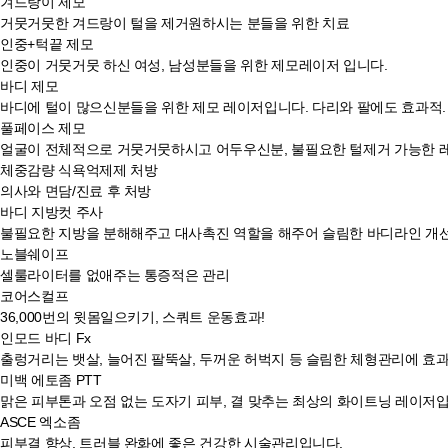
겨드랑이 제모
거뭇거뭇한 겨드랑이 털을 제거원하시는 분들을 위한 치료
인중+턱끝 제모
인중이 거뭇거뭇 하신 여성, 남성분들을 위한 제모레이저 입니다.
바디 제모
바디에 털이 많으신분들을 위한 제모 레이저입니다. 다리와 팔에도 효과적.
풀페이스 제모
얼굴이 전체적으로 거뭇거뭇하시고 어두우신분, 불필요한 털제거 가능한 
체중감량 식욕억제제 처방
의사와 면담/진료 후 처방
바디 지방컷 주사
불필요한 지방을 분해해주고 대사촉진 역할을 해주어 슬림한 바디라인 개
노블쉐이프
셀룰라이터를 없애주는 통증적은 관리
코어스컬프
36,000번의 윗몸일으키기, 스쿼트 운동효과!
인모드 바디 Fx
출렁거리는 뱃살, 늘어진 팔뚝살, 두꺼운 허벅지 등 슬림한 체형관리에 효
미백 에토좀 PTT
맑은 피부톤과 오점 없는 도자기 피부, 결 맞추는 최상의 화이트닝 레이저입
ASCE 엑소좀
피부결 향상, 트러블 완화에 좋은 건강한 시술관리입니다.