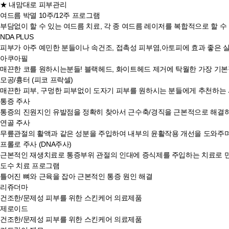
★ 내맘대로 피부관리
여드름 박멸 10주/12주 프로그램
부담없이 할 수 있는 여드름 치료, 각 종 여드름 레이저를 복합적으로 할 
NDA PLUS
피부가 아주 예민한 분들이나 속건조, 접촉성 피부염,아토피에 효과 좋은 
아쿠아필
매끈한 코를 원하시는분들! 블랙헤드, 화이트헤드 제거에 탁월한 가장 기
모공/흉터 (피코 프락셀)
매끈한 피부, 구멍한 피부없이 도자기 피부를 원하시는 분들에게 추천하는
통증 주사
통증의 진원지인 유발점을 정확히 찾아서 근수축/경직을 근본적으로 해결
연골 주사
무릎관절의 활액과 같은 성분을 주입하여 내부의 윤활작용 개선을 도와주며
프롤로 주사 (DNA주사)
근본적인 재생치료로 통증부위 관절의 인대에 증식제를 주입하는 치료로 
도수 치료 프로그램
틀어진 뼈와 근육을 잡아 근본적인 통증 원인 해결
리쥬더마
건조한/문제성 피부를 위한 스킨케어 의료제품
제로이드
건조한/문제성 피부를 위한 스킨케어 의료제품