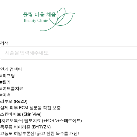
검색
인기 검색어
#리프팅
#필러
#여드름치료
#미백
리투오 (Re2O)
실제 피부 ECM 성분을 직접 보충
스킨바이브 (Skin Vive)
[치료보톡스] 탈모치료 (+PDRN+스테로이드)
목주름 바이리즌 (BYRYZN)
고농도 히알루론산! 굵고 진한 목주름 개선!