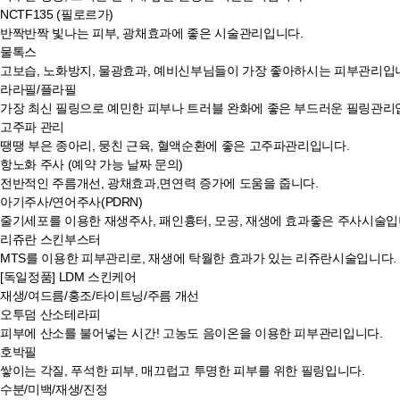
NCTF135 (필로르가)
반짝반짝 빛나는 피부, 광채효과에 좋은 시술관리입니다.
물톡스
고보습, 노화방지, 물광효과, 예비신부님들이 가장 좋아하시는 피부관리입
라라필/플라필
가장 최신 필링으로 예민한 피부나 트러블 완화에 좋은 부드러운 필링관리
고주파 관리
땡땡 부은 종아리, 뭉친 근육, 혈액순환에 좋은 고주파관리입니다.
항노화 주사 (예약 가능 날짜 문의)
전반적인 주름개선, 광채효과,면연력 증가에 도움을 줍니다.
아기주사/연어주사(PDRN)
줄기세포를 이용한 재생주사, 패인흉터, 모공, 재생에 효과좋은 주사시술입
리쥬란 스킨부스터
MTS를 이용한 피부관리로, 재생에 탁월한 효과가 있는 리쥬란시술입니다.
[독일정품] LDM 스킨케어
재생/여드름/홍조/타이트닝/주름 개선
오투덤 산소테라피
피부에 산소를 불어넣는 시간! 고농도 음이온을 이용한 피부관리입니다.
호박필
쌓이는 각질, 푸석한 피부, 매끄럽고 투명한 피부를 위한 필링입니다.
수분/미백/재생/진정