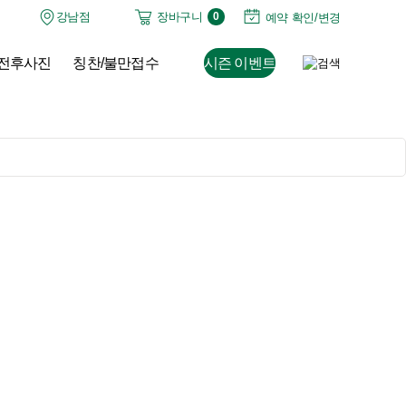
강남점
장바구니
0
예약 확인/변경
전후사진
칭찬/불만접수
시즌 이벤트