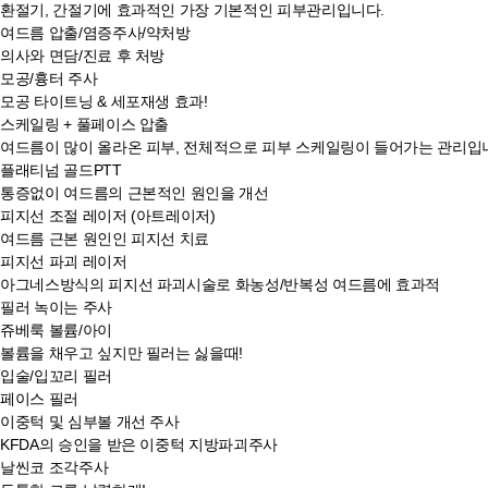
환절기, 간절기에 효과적인 가장 기본적인 피부관리입니다.
여드름 압출/염증주사/약처방
의사와 면담/진료 후 처방
모공/흉터 주사
모공 타이트닝 & 세포재생 효과!
스케일링 + 풀페이스 압출
여드름이 많이 올라온 피부, 전체적으로 피부 스케일링이 들어가는 관리입
플래티넘 골드PTT
통증없이 여드름의 근본적인 원인을 개선
피지선 조절 레이저 (아트레이저)
여드름 근본 원인인 피지선 치료
피지선 파괴 레이저
아그네스방식의 피지선 파괴시술로 화농성/반복성 여드름에 효과적
필러 녹이는 주사
쥬베룩 볼륨/아이
볼륨을 채우고 싶지만 필러는 싫을때!
입술/입꼬리 필러
페이스 필러
이중턱 및 심부볼 개선 주사
KFDA의 승인을 받은 이중턱 지방파괴주사
날씬코 조각주사