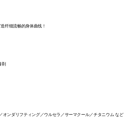
打造纤细流畅的身体曲线！
養剤
ー／オンダリフティング／ウルセラ／サーマクール／チタニウム など