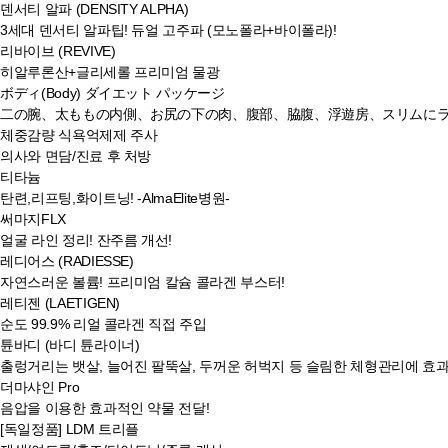
덴서티 알파 (DENSITY ALPHA)
3세대 덴서티 알파팁! 듀얼 고주파 (모노폴라+바이폴라)!
리바이브 (REVIVE)
히알루론산+글리세롤 프리미엄 물광
ボディ(Body) ダイエット パッケージ
二の腕、太ももの内側、お尻の下の肉、腹部、脇腹、浮遊房、スリムに
체중감량 식욕억제제 주사
의사와 면담/진료 후 처방
티타늄
탄련,리프팅,화이트닝! -AlmaElite병원-
써마지FLX
얼굴 라인 정리! 잔주름 개선!
레디어스 (RADIESSE)
자연스러운 볼륨! 프리미엄 칼슘 콜라겐 부스터!
레티젠 (LAETIGEN)
순도 99.9% 리얼 콜라겐 직접 주입
튠바디 (바디 튠라이너)
출렁거리는 뱃살, 늘어진 팔뚝살, 두꺼운 허벅지 등 슬림한 체형관리에 효
더마샤인 Pro
음압을 이용한 효과적인 약물 전달!
[독일정품] LDM 트리플