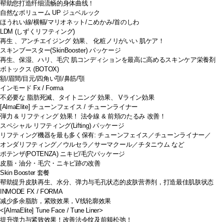
帮助您打造纤细流畅的身体曲线！
自然なボリューム UP ジュベルック
ほうれい線/横幅/マリオネット/こめかみ/首のしわ
LDM (しずくリフティング)
再生 、アンチエイジング 効果、 化粧ノリがいい 肌ケア！
スキンブースター(SkinBooster) パッケージ
再生、保湿、ハリ、毛穴 肌コンディションを最高に高めるスキンケア栄養剤
ボトックス (BOTOX)
額/眉間/目元/四角い顎/鼻筋/顎
インモード Fx / Forma
不必要な 脂肪死滅、タイトニング 効果、 Vライン効果
[AlmaElite] チューンフェイス / チューンライナー
弾力 & リフティング 効果！ 法令線 & 前頬のたるみ 改善！
スペシャル リフティング(Lifting) パッケージ
リフティング機器を最も多く保有: チューンフェイス／チューンライナー／
オンダリフティング／ウルセラ／サーマクール／チタニウム など
ポテンザ(POTENZA) ニキビ/毛穴パッケージ
皮脂・油分・毛穴・ニキビ跡の改善
Skin Booster 套餐
帮助提升皮肤再生、水分、弹力与毛孔状态的皮肤营养剂，打造最佳肌肤状态
INMODE FX / FORMA
减少多余脂肪，紧致效果，V线轮廓效果
<[AlmaElite] Tune Face / Tune Liner>
提升弹力与紧致效果！改善法令纹及前颊松弛！