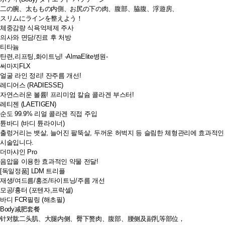
二の腕、太ももの内側、お尻の下の肉、腹部、脇腹、浮遊房、
スリムにラインを整えよう！
체중감량 식욕억제제 주사
의사와 면담/진료 후 처방
티타늄
탄련,리프팅,화이트닝! -AlmaElite병원-
써마지FLX
얼굴 라인 정리! 잔주름 개선!
레디어스 (RADIESSE)
자연스러운 볼륨! 프리미엄 칼슘 콜라겐 부스터!
레티젠 (LAETIGEN)
순도 99.9% 리얼 콜라겐 직접 주입
튠바디 (바디 튠라이너)
출렁거리는 뱃살, 늘어진 팔뚝살, 두꺼운 허벅지 등 슬림한 체형관리에 효과적인
시술입니다.
더마샤인 Pro
음압을 이용한 효과적인 약물 전달!
[독일정품] LDM 트리플
재생/여드름/홍조/타이트닝/주름 개선
모공/흉터 (포텐자,프락셀)
바디 FCR필링 (해초필)
Body减肥套餐
针对肱二头肌、大腿内侧、臀下赘肉、腹部、腰侧及副乳等部位，