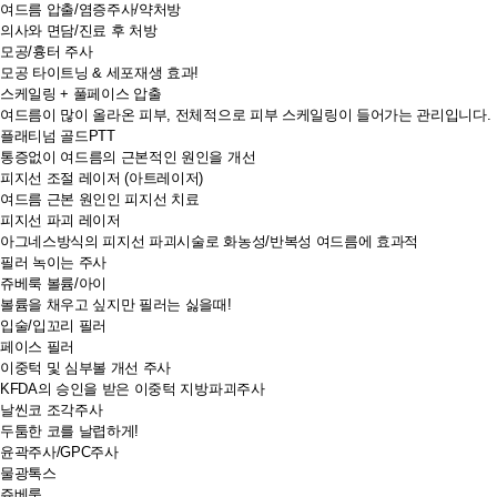
여드름 압출/염증주사/약처방
의사와 면담/진료 후 처방
모공/흉터 주사
모공 타이트닝 & 세포재생 효과!
스케일링 + 풀페이스 압출
여드름이 많이 올라온 피부, 전체적으로 피부 스케일링이 들어가는 관리입니다.
플래티넘 골드PTT
통증없이 여드름의 근본적인 원인을 개선
피지선 조절 레이저 (아트레이저)
여드름 근본 원인인 피지선 치료
피지선 파괴 레이저
아그네스방식의 피지선 파괴시술로 화농성/반복성 여드름에 효과적
필러 녹이는 주사
쥬베룩 볼륨/아이
볼륨을 채우고 싶지만 필러는 싫을때!
입술/입꼬리 필러
페이스 필러
이중턱 및 심부볼 개선 주사
KFDA의 승인을 받은 이중턱 지방파괴주사
날씬코 조각주사
두툼한 코를 날렵하게!
윤곽주사/GPC주사
물광톡스
쥬베룩