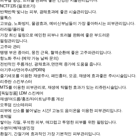
피부결 향상, 트러블 완화에 좋은 건강한 시술관리입니다.
NCTF135 (필로르가)
반짝반짝 빛나는 피부, 광채효과에 좋은 시술관리입니다.
물톡스
고보습, 노화방지, 물광효과, 예비신부님들이 가장 좋아하시는 피부관리입니다.
라라필/플라필
가장 최신 필링으로 예민한 피부나 트러블 완화에 좋은 부드러운
필링관리입니다.
고주파 관리
땡땡 부은 종아리, 뭉친 근육, 혈액순환에 좋은 고주파관리입니다.
항노화 주사 (예약 가능 날짜 문의)
전반적인 주름개선, 광채효과,면연력 증가에 도움을 줍니다.
아기주사/연어주사(PDRN)
줄기세포를 이용한 재생주사, 패인흉터, 모공, 재생에 효과좋은 주사시술입니다.
리쥬란 스킨부스터
MTS를 이용한 피부관리로, 재생에 탁월한 효과가 있는 리쥬란시술입니다.
[독일정품] LDM 스킨케어
재생/여드름/홍조/타이트닝/주름 개선
오투덤 산소테라피
피부에 산소를 불어넣는 시간! 고농도 음이온을 이용한 피부관리입니다.
호박필
쌓이는 각질, 푸석한 피부, 매끄럽고 투명한 피부를 위한 필링입니다.
수분/미백/재생/진정
환절기, 간절기에 효과적인 가장 기본적인 피부관리입니다.