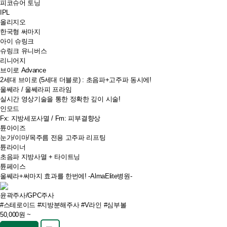
피코슈어 토닝
IPL
올리지오
한국형 써마지
아이 슈링크
슈링크 유니버스
리니어지
브이로 Advance
2세대 브이로 (5세대 더블로) : 초음파+고주파 동시에!
울쎄라 / 울쎄라피 프라임
실시간 영상기술을 통한 정확한 깊이 시술!
인모드
Fx: 지방세포사멸 / Fm: 피부결향상
튠아이즈
눈가/이마/목주름 전용 고주파 리프팅
튠라이너
초음파 지방사멸 + 타이트닝
튠페이스
울쎄라+써마지 효과를 한번에! -AlmaElite병원-
윤곽주사/GPC주사
#스테로이드
#지방분해주사
#V라인
#심부볼
50,000원 ~