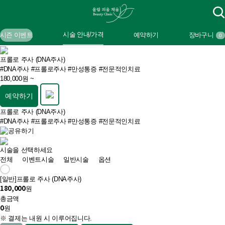
시술 안내/가격
시즌 이벤트
예약하기
장바구니
0
프롤로 주사 (DNA주사)
#DNA주사
#프롤로주사
#만성통증
#전문적인치료
180,000원 ~
예약하기
프롤로 주사 (DNA주사)
#DNA주사
#프롤로주사
#만성통증
#전문적인치료
시술을 선택하세요
전체
이벤트시술
일반시술
옵션
[일반]
프롤로 주사 (DNA주사)
180,000
원
총금액
0
원
※ 결제는 내원 시 이루어집니다.