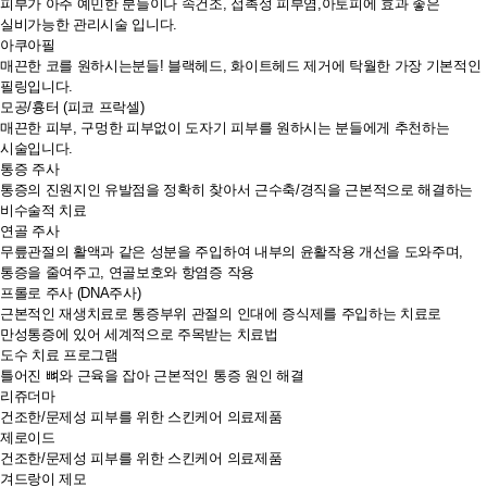
피부가 아주 예민한 분들이나 속건조, 접촉성 피부염,아토피에 효과 좋은
실비가능한 관리시술 입니다.
아쿠아필
매끈한 코를 원하시는분들! 블랙헤드, 화이트헤드 제거에 탁월한 가장 기본적인
필링입니다.
모공/흉터 (피코 프락셀)
매끈한 피부, 구멍한 피부없이 도자기 피부를 원하시는 분들에게 추천하는
시술입니다.
통증 주사
통증의 진원지인 유발점을 정확히 찾아서 근수축/경직을 근본적으로 해결하는
비수술적 치료
연골 주사
무릎관절의 활액과 같은 성분을 주입하여 내부의 윤활작용 개선을 도와주며,
통증을 줄여주고, 연골보호와 항염증 작용
프롤로 주사 (DNA주사)
근본적인 재생치료로 통증부위 관절의 인대에 증식제를 주입하는 치료로
만성통증에 있어 세계적으로 주목받는 치료법
도수 치료 프로그램
틀어진 뼈와 근육을 잡아 근본적인 통증 원인 해결
리쥬더마
건조한/문제성 피부를 위한 스킨케어 의료제품
제로이드
건조한/문제성 피부를 위한 스킨케어 의료제품
겨드랑이 제모