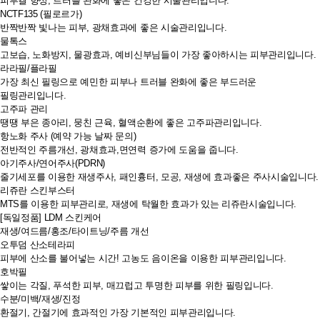
피부결 향상, 트러블 완화에 좋은 건강한 시술관리입니다.
NCTF135 (필로르가)
반짝반짝 빛나는 피부, 광채효과에 좋은 시술관리입니다.
물톡스
고보습, 노화방지, 물광효과, 예비신부님들이 가장 좋아하시는 피부관리입니다.
라라필/플라필
가장 최신 필링으로 예민한 피부나 트러블 완화에 좋은 부드러운
필링관리입니다.
고주파 관리
땡땡 부은 종아리, 뭉친 근육, 혈액순환에 좋은 고주파관리입니다.
항노화 주사 (예약 가능 날짜 문의)
전반적인 주름개선, 광채효과,면연력 증가에 도움을 줍니다.
아기주사/연어주사(PDRN)
줄기세포를 이용한 재생주사, 패인흉터, 모공, 재생에 효과좋은 주사시술입니다.
리쥬란 스킨부스터
MTS를 이용한 피부관리로, 재생에 탁월한 효과가 있는 리쥬란시술입니다.
[독일정품] LDM 스킨케어
재생/여드름/홍조/타이트닝/주름 개선
오투덤 산소테라피
피부에 산소를 불어넣는 시간! 고농도 음이온을 이용한 피부관리입니다.
호박필
쌓이는 각질, 푸석한 피부, 매끄럽고 투명한 피부를 위한 필링입니다.
수분/미백/재생/진정
환절기, 간절기에 효과적인 가장 기본적인 피부관리입니다.