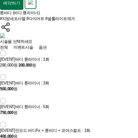
예약하기
튠바디 (바디 튠라이너)
#지방세포사멸
#다이어트
#셀룰라이트제거
시술을 선택하세요
전체
이벤트시술
옵션
[EVENT]
바디 튠라이너 : 1회
290,000원
200,000
원
[EVENT]
바디 튠라이너 : 3회
500,000
원
[EVENT]
바디 튠라이너 : 5회
750,000
원
[EVENT]
인모드 바디Fx + 튠바디 + 코어스컬프 : 1회
400,000
원