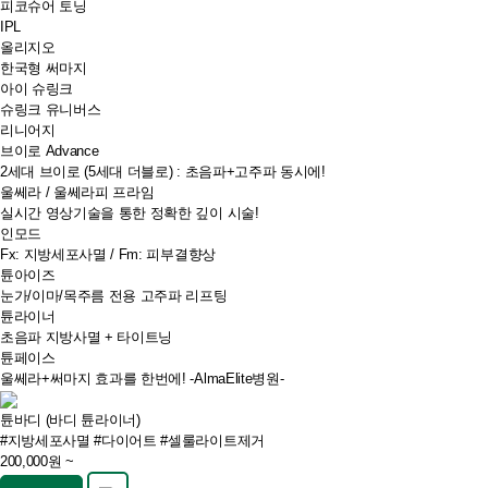
피코슈어 토닝
IPL
올리지오
한국형 써마지
아이 슈링크
슈링크 유니버스
리니어지
브이로 Advance
2세대 브이로 (5세대 더블로) : 초음파+고주파 동시에!
울쎄라 / 울쎄라피 프라임
실시간 영상기술을 통한 정확한 깊이 시술!
인모드
Fx: 지방세포사멸 / Fm: 피부결향상
튠아이즈
눈가/이마/목주름 전용 고주파 리프팅
튠라이너
초음파 지방사멸 + 타이트닝
튠페이스
울쎄라+써마지 효과를 한번에! -AlmaElite병원-
튠바디 (바디 튠라이너)
#지방세포사멸
#다이어트
#셀룰라이트제거
200,000원 ~