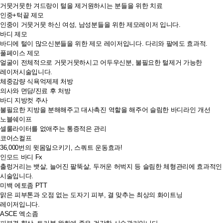
거뭇거뭇한 겨드랑이 털을 제거원하시는 분들을 위한 치료
인중+턱끝 제모
인중이 거뭇거뭇 하신 여성, 남성분들을 위한 제모레이저 입니다.
바디 제모
바디에 털이 많으신분들을 위한 제모 레이저입니다. 다리와 팔에도 효과적.
풀페이스 제모
얼굴이 전체적으로 거뭇거뭇하시고 어두우신분, 불필요한 털제거 가능한
레이저시술입니다.
체중감량 식욕억제제 처방
의사와 면담/진료 후 처방
바디 지방컷 주사
불필요한 지방을 분해해주고 대사촉진 역할을 해주어 슬림한 바디라인 개선
노블쉐이프
셀룰라이터를 없애주는 통증적은 관리
코어스컬프
36,000번의 윗몸일으키기, 스쿼트 운동효과!
인모드 바디 Fx
출렁거리는 뱃살, 늘어진 팔뚝살, 두꺼운 허벅지 등 슬림한 체형관리에 효과적인
시술입니다.
미백 에토좀 PTT
맑은 피부톤과 오점 없는 도자기 피부, 결 맞추는 최상의 화이트닝
레이저입니다.
ASCE 엑소좀