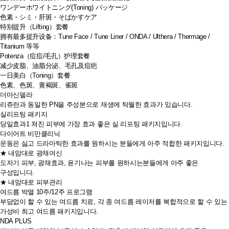
ワンデーホワイトニング(Toning) パッケージ
色素・シミ・肝斑・そばかすケア
特别提升（Lifting）套餐
拥有最多提升设备：Tune Face / Tune Liner / ONDA / Ulthera / Thermage /
Titanium 等等
Potenza（痘痘/毛孔）护理套餐
减少皮脂、油脂分泌、毛孔及痘疤
一日美白（Toning）套餐
色素、色斑、黄褐斑、雀斑
더마신델라
리쥬란과 동일한 PN을 주성분으로 재생에 탁월한 효과가 있습니다.
실리프팅 패키지
당일효과1 쳐진 피부에 가장 효과 좋은 실 리프팅 패키지입니다.
다이어트 비만클리닉
운동은 싫고 드라마틱한 효과를 원하시는 분들에게 아주 적합한 패키지입니다.
★ 내맘대로 광채여신
도자기 피부, 광채효과, 윤기나는 피부를 원하시는분들에게 아주 좋은
구성입니다.
★ 내맘대로 피부관리
여드름 박멸 10주/12주 프로그램
부담없이 할 수 있는 여드름 치료, 각 종 여드름 레이저를 복합적으로 할 수 있는
가성비 최고 여드름 패키지입니다.
NDA PLUS