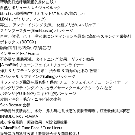
帮助您打造纤细流畅的身体曲线！
自然なボリューム UP ジュベルック
ほうれい線/横幅/マリオネット/こめかみ/首のしわ
LDM (しずくリフティング)
再生 、アンチエイジング 効果、 化粧ノリがいい 肌ケア！
スキンブースター(SkinBooster) パッケージ
再生、保湿、ハリ、毛穴 肌コンディションを最高に高めるスキンケア栄養剤
ボトックス (BOTOX)
額/眉間/目元/四角い顎/鼻筋/顎
インモード Fx / Forma
不必要な 脂肪死滅、タイトニング 効果、 Vライン効果
[AlmaElite] チューンフェイス / チューンライナー
弾力 & リフティング 効果！ 法令線 & 前頬のたるみ 改善！
スペシャル リフティング(Lifting) パッケージ
リフティング機器を最も多く保有: チューンフェイス／チューンライナー／
オンダリフティング／ウルセラ／サーマクール／チタニウム など
ポテンザ(POTENZA) ニキビ/毛穴パッケージ
皮脂・油分・毛穴・ニキビ跡の改善
Skin Booster 套餐
帮助提升皮肤再生、水分、弹力与毛孔状态的皮肤营养剂，打造最佳肌肤状态
INMODE FX / FORMA
减少多余脂肪，紧致效果，V线轮廓效果
<[AlmaElite] Tune Face / Tune Liner>
提升弹力与紧致效果！改善法令纹及前颊松弛！