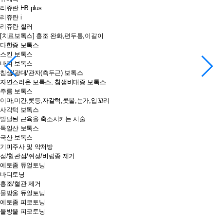
리쥬란 HB plus
리쥬란 i
리쥬란 힐러
[치료보톡스] 홍조 완화,편두통,이갈이
다한증 보톡스
스킨 보톡스
바디 보톡스
침샘/광대/관자(측두근) 보톡스
자연스러운 보톡스, 침샘비대증 보톡스
주름 보톡스
이마,미간,콧등,자갈턱,콧볼,눈가,입꼬리
사각턱 보톡스
발달된 근육을 축소시키는 시술
독일산 보톡스
국산 보톡스
기미주사 및 약처방
점/혈관점/쥐젖/비립종 제거
에토좀 듀얼토닝
바디토닝
홍조/혈관 제거
물방울 듀얼토닝
에토좀 피코토닝
물방울 피코토닝