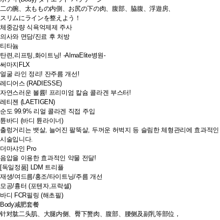
二の腕、太ももの内側、お尻の下の肉、腹部、脇腹、浮遊房、
スリムにラインを整えよう！
체중감량 식욕억제제 주사
의사와 면담/진료 후 처방
티타늄
탄련,리프팅,화이트닝! -AlmaElite병원-
써마지FLX
얼굴 라인 정리! 잔주름 개선!
레디어스 (RADIESSE)
자연스러운 볼륨! 프리미엄 칼슘 콜라겐 부스터!
레티젠 (LAETIGEN)
순도 99.9% 리얼 콜라겐 직접 주입
튠바디 (바디 튠라이너)
출렁거리는 뱃살, 늘어진 팔뚝살, 두꺼운 허벅지 등 슬림한 체형관리에 효과적인
시술입니다.
더마샤인 Pro
음압을 이용한 효과적인 약물 전달!
[독일정품] LDM 트리플
재생/여드름/홍조/타이트닝/주름 개선
모공/흉터 (포텐자,프락셀)
바디 FCR필링 (해초필)
Body减肥套餐
针对肱二头肌、大腿内侧、臀下赘肉、腹部、腰侧及副乳等部位，