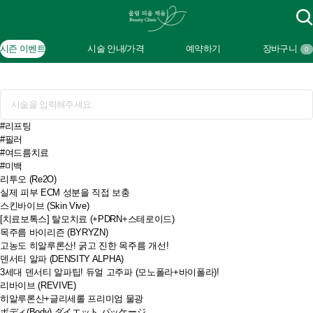
시즌 이벤트
시술 안내/가격
예약하기
장바구니
0
#리프팅
#필러
#여드름치료
#미백
리투오 (Re2O)
실제 피부 ECM 성분을 직접 보충
스킨바이브 (Skin Vive)
[치료보톡스] 탈모치료 (+PDRN+스테로이드)
목주름 바이리즌 (BYRYZN)
고농도 히알루론산! 굵고 진한 목주름 개선!
덴서티 알파 (DENSITY ALPHA)
3세대 덴서티 알파팁! 듀얼 고주파 (모노폴라+바이폴라)!
리바이브 (REVIVE)
히알루론산+글리세롤 프리미엄 물광
ボディ(Body) ダイエット パッケージ