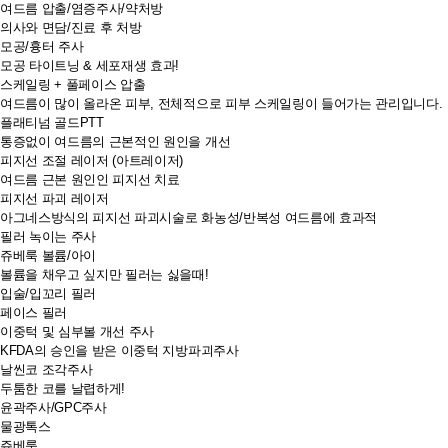
여드름 압출/염증주사/약처방
의사와 면담/진료 후 처방
모공/흉터 주사
모공 타이트닝 & 세포재생 효과!
스케일링 + 풀페이스 압출
여드름이 많이 올라온 피부, 전체적으로 피부 스케일링이 들어가는 관리입니다.
플래티넘 골드PTT
통증없이 여드름의 근본적인 원인을 개선
피지선 조절 레이저 (아트레이저)
여드름 근본 원인인 피지선 치료
피지선 파괴 레이저
아그네스방식의 피지선 파괴시술로 화농성/반복성 여드름에 효과적
필러 녹이는 주사
쥬베룩 볼륨/아이
볼륨을 채우고 싶지만 필러는 싫을때!
입술/입꼬리 필러
페이스 필러
이중턱 및 심부볼 개선 주사
KFDA의 승인을 받은 이중턱 지방파괴주사
날씬코 조각주사
두툼한 코를 날렵하게!
윤곽주사/GPC주사
물광톡스
쥬베룩