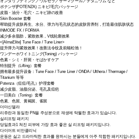
オンダリフティング／ウルセラ／サーマクール／チタニウム など
ポテンザ(POTENZA) ニキビ/毛穴パッケージ
皮脂・油分・毛穴・ニキビ跡の改善
Skin Booster 套餐
帮助提升皮肤再生、水分、弹力与毛孔状态的皮肤营养剂，打造最佳肌肤状态
INMODE FX / FORMA
减少多余脂肪，紧致效果，V线轮廓效果
<[AlmaElite] Tune Face / Tune Liner>
提升弹力与紧致效果！改善法令纹及前颊松弛！
ワンデーホワイトニング(Toning) パッケージ
色素・シミ・肝斑・そばかすケア
特别提升（Lifting）套餐
拥有最多提升设备：Tune Face / Tune Liner / ONDA / Ulthera / Thermage /
Titanium 等等
Potenza（痘痘/毛孔）护理套餐
减少皮脂、油脂分泌、毛孔及痘疤
一日美白（Toning）套餐
色素、色斑、黄褐斑、雀斑
더마신델라
리쥬란과 동일한 PN을 주성분으로 재생에 탁월한 효과가 있습니다.
실리프팅 패키지
당일효과1 쳐진 피부에 가장 효과 좋은 실 리프팅 패키지입니다.
다이어트 비만클리닉
운동은 싫고 드라마틱한 효과를 원하시는 분들에게 아주 적합한 패키지입니다.