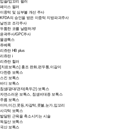
입술/입꼬리 필러
페이스 필러
이중턱 및 심부볼 개선 주사
KFDA의 승인을 받은 이중턱 지방파괴주사
날씬코 조각주사
두툼한 코를 날렵하게!
윤곽주사/GPC주사
물광톡스
쥬베룩
리쥬란 HB plus
리쥬란 i
리쥬란 힐러
[치료보톡스] 홍조 완화,편두통,이갈이
다한증 보톡스
스킨 보톡스
바디 보톡스
침샘/광대/관자(측두근) 보톡스
자연스러운 보톡스, 침샘비대증 보톡스
주름 보톡스
이마,미간,콧등,자갈턱,콧볼,눈가,입꼬리
사각턱 보톡스
발달된 근육을 축소시키는 시술
독일산 보톡스
국산 보톡스