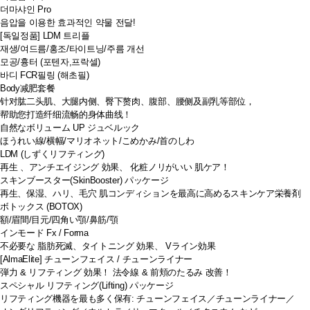
더마샤인 Pro
음압을 이용한 효과적인 약물 전달!
[독일정품] LDM 트리플
재생/여드름/홍조/타이트닝/주름 개선
모공/흉터 (포텐자,프락셀)
바디 FCR필링 (해초필)
Body减肥套餐
针对肱二头肌、大腿内侧、臀下赘肉、腹部、腰侧及副乳等部位，
帮助您打造纤细流畅的身体曲线！
自然なボリューム UP ジュベルック
ほうれい線/横幅/マリオネット/こめかみ/首のしわ
LDM (しずくリフティング)
再生 、アンチエイジング 効果、 化粧ノリがいい 肌ケア！
スキンブースター(SkinBooster) パッケージ
再生、保湿、ハリ、毛穴 肌コンディションを最高に高めるスキンケア栄養剤
ボトックス (BOTOX)
額/眉間/目元/四角い顎/鼻筋/顎
インモード Fx / Forma
不必要な 脂肪死滅、タイトニング 効果、 Vライン効果
[AlmaElite] チューンフェイス / チューンライナー
弾力 & リフティング 効果！ 法令線 & 前頬のたるみ 改善！
スペシャル リフティング(Lifting) パッケージ
リフティング機器を最も多く保有: チューンフェイス／チューンライナー／