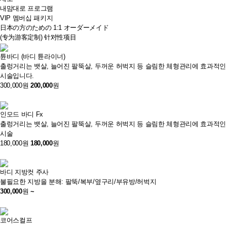
내맘대로 프로그램
VIP 멤버십 패키지
日本の方のための 1:1 オーダーメイド
(专为游客定制) 针对性项目
튠바디 (바디 튠라이너)
출렁거리는 뱃살, 늘어진 팔뚝살, 두꺼운 허벅지 등 슬림한 체형관리에 효과적인
시술입니다.
300,000원
200,000
원
인모드 바디 Fx
출렁거리는 뱃살, 늘어진 팔뚝살, 두꺼운 허벅지 등 슬림한 체형관리에 효과적인
시술
180,000원
180,000
원
바디 지방컷 주사
불필요한 지방을 분해: 팔뚝/복부/옆구리/부유방/허벅지
300,000
원
~
코어스컬프