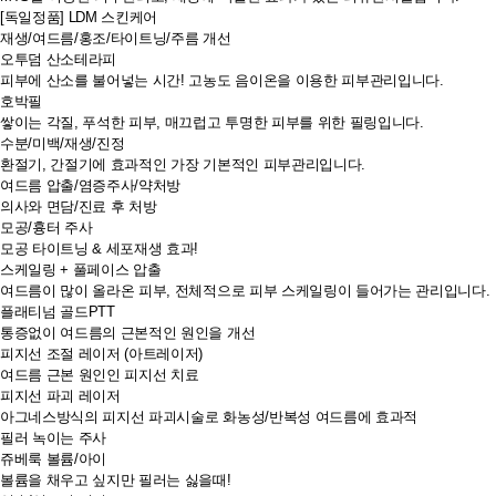
[독일정품] LDM 스킨케어
재생/여드름/홍조/타이트닝/주름 개선
오투덤 산소테라피
피부에 산소를 불어넣는 시간! 고농도 음이온을 이용한 피부관리입니다.
호박필
쌓이는 각질, 푸석한 피부, 매끄럽고 투명한 피부를 위한 필링입니다.
수분/미백/재생/진정
환절기, 간절기에 효과적인 가장 기본적인 피부관리입니다.
여드름 압출/염증주사/약처방
의사와 면담/진료 후 처방
모공/흉터 주사
모공 타이트닝 & 세포재생 효과!
스케일링 + 풀페이스 압출
여드름이 많이 올라온 피부, 전체적으로 피부 스케일링이 들어가는 관리입니다.
플래티넘 골드PTT
통증없이 여드름의 근본적인 원인을 개선
피지선 조절 레이저 (아트레이저)
여드름 근본 원인인 피지선 치료
피지선 파괴 레이저
아그네스방식의 피지선 파괴시술로 화농성/반복성 여드름에 효과적
필러 녹이는 주사
쥬베룩 볼륨/아이
볼륨을 채우고 싶지만 필러는 싫을때!