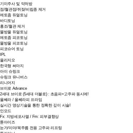
기미주사 및 약처방
점/혈관점/쥐젖/비립종 제거
에토좀 듀얼토닝
바디토닝
홍조/혈관 제거
물방울 듀얼토닝
에토좀 피코토닝
물방울 피코토닝
피코슈어 토닝
IPL
올리지오
한국형 써마지
아이 슈링크
슈링크 유니버스
리니어지
브이로 Advance
2세대 브이로 (5세대 더블로) : 초음파+고주파 동시에!
울쎄라 / 울쎄라피 프라임
실시간 영상기술을 통한 정확한 깊이 시술!
인모드
Fx: 지방세포사멸 / Fm: 피부결향상
튠아이즈
눈가/이마/목주름 전용 고주파 리프팅