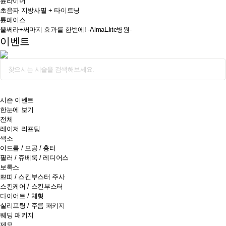
튠라이너
초음파 지방사멸 + 타이트닝
튠페이스
울쎄라+써마지 효과를 한번에! -AlmaElite병원-
이벤트
검색
시즌 이벤트
한눈에 보기
전체
레이저 리프팅
색소
여드름 / 모공 / 흉터
필러 / 쥬베룩 / 레디어스
보톡스
쁘띠 / 스킨부스터 주사
스킨케어 / 스킨부스터
다이어트 / 체형
실리프팅 / 주름 패키지
웨딩 패키지
제모