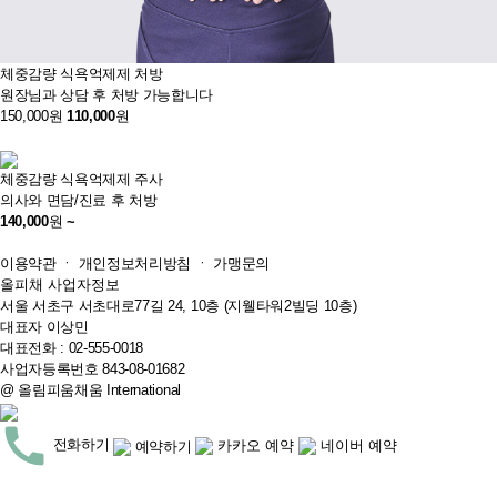
체중감량 식욕억제제 처방
원장님과 상담 후 처방 가능합니다
150,000원
110,000
원
체중감량 식욕억제제 주사
의사와 면담/진료 후 처방
140,000
원
~
이용약관
ㆍ
개인정보처리방침
ㆍ
가맹문의
올피채 사업자정보
서울 서초구 서초대로77길 24, 10층 (지웰타워2빌딩 10층)
대표자 이상민
대표전화 : 02-555-0018
사업자등록번호 843-08-01682
@ 올림피움채움 International
전화하기
카카오 예약
네이버 예약
예약하기