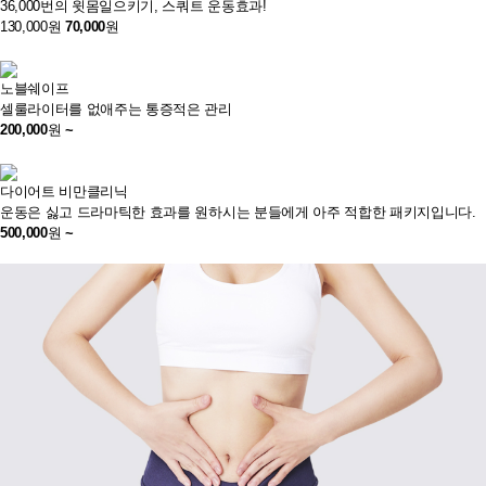
36,000번의 윗몸일으키기, 스쿼트 운동효과!
130,000원
70,000
원
노블쉐이프
셀룰라이터를 없애주는 통증적은 관리
200,000
원
~
다이어트 비만클리닉
운동은 싫고 드라마틱한 효과를 원하시는 분들에게 아주 적합한 패키지입니다.
500,000
원
~