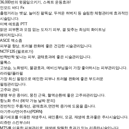
36,000번의 윗몸일으키기, 스쿼트 운동효과!
인모드 바디 Fx
출렁거리는 뱃살, 늘어진 팔뚝살, 두꺼운 허벅지 등 슬림한 체형관리에 효과적인
시술입니다.
미백 에토좀 PTT
맑은 피부톤과 오점 없는 도자기 피부, 결 맞추는 최상의 화이트닝
레이저입니다.
ASCE 엑소좀
피부결 향상, 트러블 완화에 좋은 건강한 시술관리입니다.
NCTF135 (필로르가)
반짝반짝 빛나는 피부, 광채효과에 좋은 시술관리입니다.
물톡스
고보습, 노화방지, 물광효과, 예비신부님들이 가장 좋아하시는 피부관리입니다.
라라필/플라필
가장 최신 필링으로 예민한 피부나 트러블 완화에 좋은 부드러운
필링관리입니다.
고주파 관리
땡땡 부은 종아리, 뭉친 근육, 혈액순환에 좋은 고주파관리입니다.
항노화 주사 (예약 가능 날짜 문의)
전반적인 주름개선, 광채효과,면연력 증가에 도움을 줍니다.
아기주사/연어주사(PDRN)
줄기세포를 이용한 재생주사, 패인흉터, 모공, 재생에 효과좋은 주사시술입니다.
리쥬란 스킨부스터
MTS를 이용한 피부관리로, 재생에 탁월한 효과가 있는 리쥬란시술입니다.