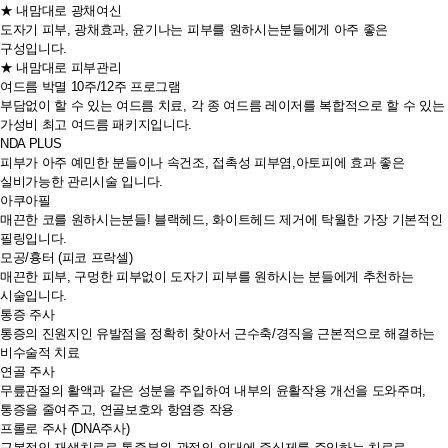
★ 내맘대로 광채여신
도자기 피부, 광채효과, 윤기나는 피부를 원하시는분들에게 아주 좋은
구성입니다.
★ 내맘대로 피부관리
여드름 박멸 10주/12주 프로그램
부담없이 할 수 있는 여드름 치료, 각 종 여드름 레이저를 복합적으로 할 수 있는
가성비 최고 여드름 패키지입니다.
NDA PLUS
피부가 아주 예민한 분들이나 속건조, 접촉성 피부염,아토피에 효과 좋은
실비가능한 관리시술 입니다.
아쿠아필
매끈한 코를 원하시는분들! 블랙헤드, 화이트헤드 제거에 탁월한 가장 기본적인
필링입니다.
모공/흉터 (피코 프락셀)
매끈한 피부, 구멍한 피부없이 도자기 피부를 원하시는 분들에게 추천하는
시술입니다.
통증 주사
통증의 진원지인 유발점을 정확히 찾아서 근수축/경직을 근본적으로 해결하는
비수술적 치료
연골 주사
무릎관절의 활액과 같은 성분을 주입하여 내부의 윤활작용 개선을 도와주며,
통증을 줄여주고, 연골보호와 항염증 작용
프롤로 주사 (DNA주사)
근본적인 재생치료로 통증부위 관절의 인대에 증식제를 주입하는 치료로