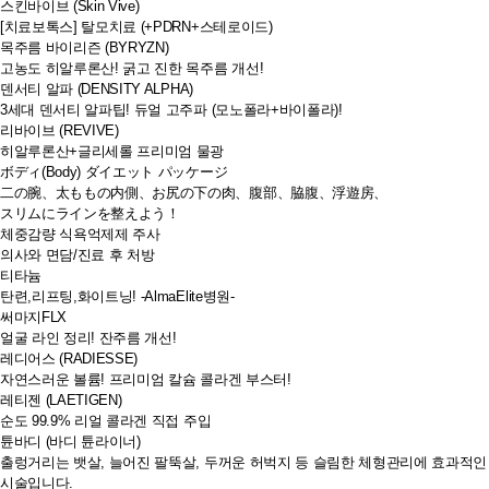
스킨바이브 (Skin Vive)
[치료보톡스] 탈모치료 (+PDRN+스테로이드)
목주름 바이리즌 (BYRYZN)
고농도 히알루론산! 굵고 진한 목주름 개선!
덴서티 알파 (DENSITY ALPHA)
3세대 덴서티 알파팁! 듀얼 고주파 (모노폴라+바이폴라)!
리바이브 (REVIVE)
히알루론산+글리세롤 프리미엄 물광
ボディ(Body) ダイエット パッケージ
二の腕、太ももの内側、お尻の下の肉、腹部、脇腹、浮遊房、
スリムにラインを整えよう！
체중감량 식욕억제제 주사
의사와 면담/진료 후 처방
티타늄
탄련,리프팅,화이트닝! -AlmaElite병원-
써마지FLX
얼굴 라인 정리! 잔주름 개선!
레디어스 (RADIESSE)
자연스러운 볼륨! 프리미엄 칼슘 콜라겐 부스터!
레티젠 (LAETIGEN)
순도 99.9% 리얼 콜라겐 직접 주입
튠바디 (바디 튠라이너)
출렁거리는 뱃살, 늘어진 팔뚝살, 두꺼운 허벅지 등 슬림한 체형관리에 효과적인
시술입니다.