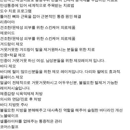
만성통증에 있어 세계적으로 주목받는 치료법
도수 치료 프로그램
틀어진 뼈와 근육을 잡아 근본적인 통증 원인 해결
리쥬더마
건조한/문제성 피부를 위한 스킨케어 의료제품
제로이드
건조한/문제성 피부를 위한 스킨케어 의료제품
겨드랑이 제모
거뭇거뭇한 겨드랑이 털을 제거원하시는 분들을 위한 치료
인중+턱끝 제모
인중이 거뭇거뭇 하신 여성, 남성분들을 위한 제모레이저 입니다.
바디 제모
바디에 털이 많으신분들을 위한 제모 레이저입니다. 다리와 팔에도 효과적.
풀페이스 제모
얼굴이 전체적으로 거뭇거뭇하시고 어두우신분, 불필요한 털제거 가능한
레이저시술입니다.
체중감량 식욕억제제 처방
의사와 면담/진료 후 처방
바디 지방컷 주사
불필요한 지방을 분해해주고 대사촉진 역할을 해주어 슬림한 바디라인 개선
노블쉐이프
셀룰라이터를 없애주는 통증적은 관리
코어스컬프