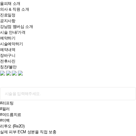
올피채 소개
의사 & 직원 소개
진료일정
공지사항
강남점 멤버십 소개
시술 안내/가격
예약하기
시술예약하기
예약내역
장바구니
전후사진
칭찬/불만
#리프팅
#필러
#여드름치료
#미백
리투오 (Re2O)
실제 피부 ECM 성분을 직접 보충